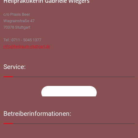
Heilpraktikerin Gabriele Wiegers
c/o Praxis Beer
Wagrainstraße 47
70378 Stuttgart
Tel.: 0711 - 5045 1377
info@heilraum-stuttgart.de
Service:
Termin vereinbaren
Betreiberinformationen: