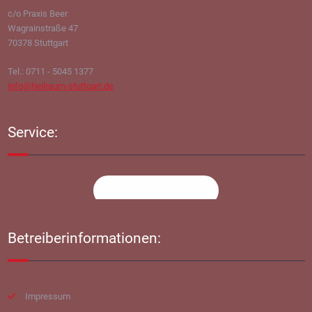
c/o Praxis Beer
Wagrainstraße 47
70378 Stuttgart
Tel.: 0711 - 5045 1377
info@heilraum-stuttgart.de
Service:
Termin vereinbaren
Betreiberinformationen:
Impressum